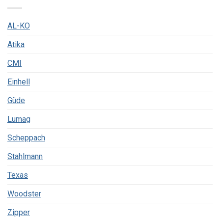
AL-KO
Atika
CMI
Einhell
Güde
Lumag
Scheppach
Stahlmann
Texas
Woodster
Zipper