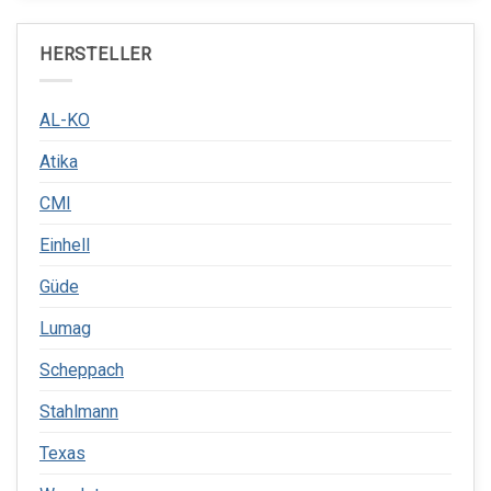
HERSTELLER
AL-KO
Atika
CMI
Einhell
Güde
Lumag
Scheppach
Stahlmann
Texas