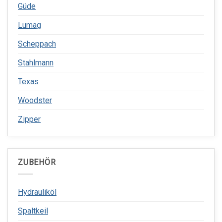
Güde
Lumag
Scheppach
Stahlmann
Texas
Woodster
Zipper
ZUBEHÖR
Hydrauliköl
Spaltkeil